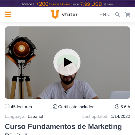
EN
45
lectures
Certificate included
6.6 h
Language
:
Español
Last updated:
1/14/2022
Curso Fundamentos de Marketing