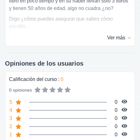
libro en poco tiempo y en su haber llevan solo 3 libros
y tienen 50 años de edad, algo no cuadra ¿no?
Digo ¿cómo puedes asegurar que sabes cómo
escribir...
Ver
más
Opiniones de los usuarios
Calificación del curso
:
0
0 opiniones
5
0
4
0
3
0
2
0
1
0