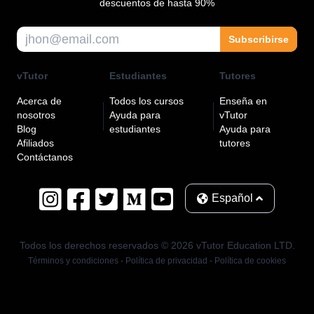
descuentos de hasta 90%
Subscribirse
vTutor
Estudiantes
Tutores
Acerca de
Todos los cursos
Enseña en
nosotros
Ayuda para
vTutor
Blog
estudiantes
Ayuda para
Afiliados
tutores
Contáctanos
Español
Todos los derechos reservados
©
2026
vTutor Education LTD.
Términos y condiciones
-
Política de privacidad
-
Política de cookies