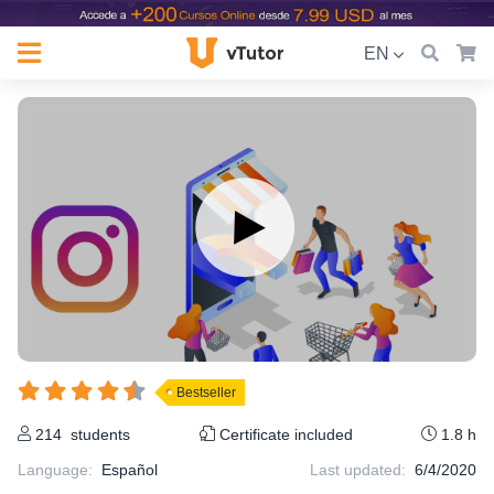
EN
Bestseller
214
students
Certificate included
1.8 h
Language
:
Español
Last updated:
6/4/2020