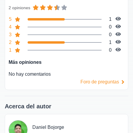
2 opiniones
5
1
4
0
3
0
2
1
1
0
Más opiniones
No hay comentarios
Foro de preguntas
Acerca del autor
Daniel Bojorge