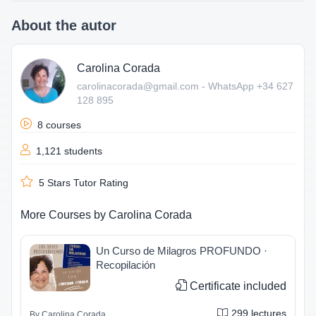
About the autor
Carolina Corada
carolinacorada@gmail.com - WhatsApp +34 627
128 895
8 courses
1,121 students
5
Stars Tutor Rating
More Courses by
Carolina Corada
Un Curso de Milagros PROFUNDO ·
Recopilación
Certificate included
299
lectures
By
Carolina Corada